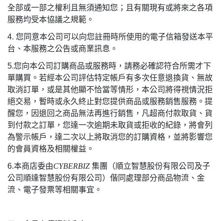
全部或一部之權利且無須通知您；且有關現有或將來之各項
服務均受本協議之規範。
4.
您同意本公司可以向您註冊時所使用的電子信箱發送本平
台、本服務之公告或商業訊息。
5.
您向本公司訂購商品或服務時，請務必確認符合所需才下
單購買。若經本公司評估特定帳戶有多次任意退換貨、無故
取消訂單，或是其他顯不恰當等情形，本公司將得視情況拒
絕交易，暫時或永久終止對您提供商品或服務銷售服務。提
醒您，因退回之商品無法再進行銷售，凡超商付款取貨、貨
到付款之訂單，您達一次逾期未取貨或拒收的紀錄，將會列
為警示帳戶，達二次以上將取消您的訂購資格，並將影響您
的會員資格及相關權益。
6.
本商店委由
CYBERBIZ
集團（順立智慧股份有限公司及子
公司順達智慧股份有限公司）偕同處理部分商品物流、金
流、電子發票等相關事宜。