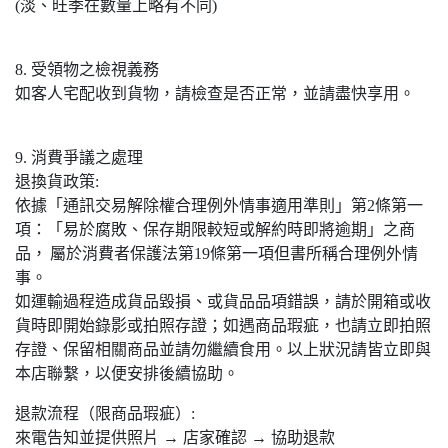
(淡、旺季在數量上略有不同)
8. 受領物之檢視義務
如客人宅配收到貨物，請檢查是否正常，並請盡快享用。
9. 消費爭議之處理
退換貨政策:
依據「通訊交易解除權合理例外情事適用準則」第2條第一
項：「易於腐敗、保存期限較短或解約時即將逾期」之商
品， 屬於消費者保護法第19條第一項但書所稱合理例外情
事。
如運輸過程造成貨品毀損、或貨品品項錯誤，請於開箱或收
貨時即開始錄影或拍照存證；如遇商品瑕疵，也請立即拍照
存證、保留相關商品並請勿繼續食用。以上狀況請皆立即與
本店聯繫，以便安排後續協助。
退款流程（限商品瑕疵）:
來電告知並提供照片 → 店家確認 → 協助退款